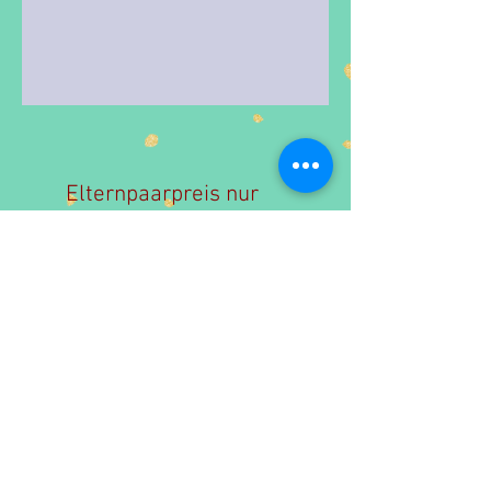
Elternpaarpreis nur
anwendbar, wenn beide
Elternteile am gleichen
Kurs teilnehmen. Bitte
immer 2 Personen
auswählen.
Der Kurs kann bis 7 Tage vor
Kursbeginn kostenfrei umgebucht oder
storniert werden. Danach nicht mehr.